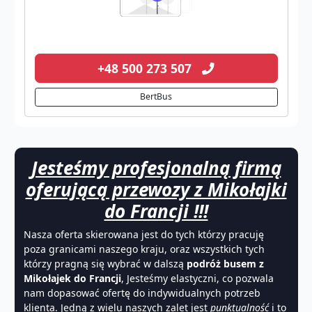
+48 500 273 507
BertBus
Jesteśmy profesjonalną firmą
oferującą przewozy z Mikołajki
do Francji !!!
Nasza oferta skierowana jest do tych którzy pracuję
poza granicami naszego kraju, oraz wszystkich tych
którzy pragną się wybrać w dalszą
podróż busem z
Mikołajek do Francji
, Jesteśmy elastyczni, co pozwala
nam dopasować ofertę do indywidualnych potrzeb
klienta. Jedną z wielu naszych zalet jest
punktualność
i to