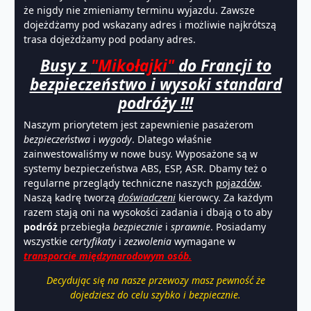
że nigdy nie zmieniamy terminu wyjazdu. Zawsze
dojeżdżamy pod wskazany adres i możliwie najkrótszą
trasa dojeżdżamy pod podany adres.
Busy z
"Mikołajki"
do Francji to
bezpieczeństwo i wysoki standard
podróży !!!
Naszym priorytetem jest zapewnienie pasażerom
bezpieczeństwa
i
wygody
. Dlatego właśnie
zainwestowaliśmy w nowe busy. Wyposażone są w
systemy bezpieczeństwa ABS, ESP, ASR. Dbamy też o
regularne przeglądy techniczne naszych
pojazdów
.
Naszą kadrę tworzą
doświadczeni
kierowcy. Za każdym
razem stają oni na wysokości zadania i dbają o to aby
podróż
przebiegła
bezpiecznie
i
sprawnie
. Posiadamy
wszystkie
certyfikaty
i
zezwolenia
wymagane w
transporcie międzynarodowym osób.
Decydując się na nasze przewozy masz pewność że
dojedziesz do celu szybko i bezpiecznie.