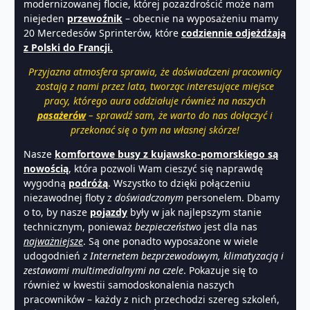
modernizowanej flocie, której pozazdrościć może nam
niejeden
przewoźnik
– obecnie na wyposażeniu mamy
20 Mercedesów Sprinterów, które
codziennie odjeżdżają
z Polski do Francji.
P
rzyjazna a
tmosfera sprawia, że doświadczeni pracownicy
zostają z nami przez lata, tworząc interesujące miejsce
pracy, którego aura oddziałuje również na naszych
pasażerów
– sprawdź sam, że warto do nas dołączyć i
przekonać się o tym na własnej skórze!
Nasze
komfortowe busy z kujawsko-pomorskiego są
nowością
, która pozwoli Wam cieszyć się naprawdę
wygodną
podróżą
. Wszystko to dzięki połączeniu
niezawodnej floty z
doświadczonym
personelem. Dbamy
o to, by nasze
pojazdy
były w jak najlepszym stanie
technicznym, ponieważ
bezpieczeństwo
jest dla nas
najważniejsze
. Są one ponadto wyposażone w wiele
udogodnień
z Internetem bezprzewodowym, klimatyzacją i
zestawami multimedialnymi na czele
. Pokazuje się to
również w kwestii samodoskonalenia naszych
pracowników – każdy z nich przechodzi szereg szkoleń,