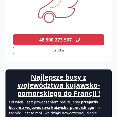
+48 500 273 507
BertBus
Najlepsze busy z
województwa kujawsko-
pomorskiego do Francji !
Od wielu lat z powodzeniem realizujemy
przejazdy
busem z województwa kujawsko-pomorskiego
na
zachód. Jest to możliwe dzięki nowoczesnej, ciągle