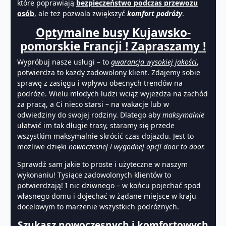
które poprawiają
bezpieczeństwo podczas przewozu
osób
, ale też pozwala zwiększyć
komfort podróży
.
Optymalne busy Kujawsko-
pomorskie Francji ! Zapraszamy !
Wypróbuj nasze usługi – to
gwarancja wysokiej jakości
,
potwierdza to każdy zadowolony klient. Zdajemy sobie
sprawę z zasięgu i wpływu obecnych trendów na
podróże. Wielu młodych ludzi wciąż wyjeżdża na zachód
za pracą, a Ci nieco starsi – na wakacje lub w
odwiedziny do swojej rodziny. Dlatego aby
maksymalnie
ułatwić im tak długie trasy, staramy się przede
wszystkim maksymalnie skrócić czas dojazdu. Jest to
możliwe dzięki
nowoczesnej i wygodnej opcji door to door.
Sprawdź sam jakie to proste i użyteczne w naszym
wykonaniu! Tysiące zadowolonych klientów to
potwierdzają! I nic dziwnego – w końcu pojechać spod
własnego domu i dojechać w żądane miejsce w kraju
docelowym to marzenie wszystkich podróżnych.
Szukasz nowoczesnych i komfortowych