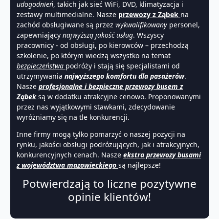
udogodnień
, takich jak sieć WiFi, DVD, klimatyzacja i
zestawy multimedialne. Nasze
przewozy z Ząbek
na
zachód obsługiwane są przez
wykwalifikowany
personel,
zapewniający
najwyższą jakość usług
. Wszyscy
pracownicy - od obsługi, po kierowców – przechodzą
szkolenie, po którym wiedzą wszystko na temat
bezpieczeństwa
podróży i stają się specjalistami od
utrzymywania
najwyższego komfortu dla pasażerów
.
Nasze
profesjonalne i bezpieczne przewozy busem z
Ząbek
są w dodatku atrakcyjne cenowo. Proponowanymi
przez nas wyjątkowymi stawkami, zdecydowanie
wyróżniamy się na tle konkurencji.
Inne firmy mogą tylko pomarzyć o naszej pozycji na
rynku, jakości obsługi podróżujących, jak i atrakcyjnych,
konkurencyjnych cenach. Nasze
ekstra przewozy busami
z województwa mazowieckiego
są najlepsze!
Potwierdzają to liczne pozytywne
opinie klientów!