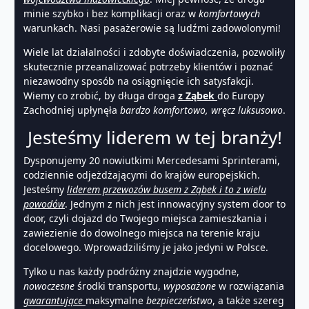
minie szybko i bez komplikacji oraz w
komfortowych
warunkach. Nasi pasażerowie są ludźmi zadowolonymi!
Wiele lat działalności i zdobyte doświadczenia, pozwoliły
skutecznie przeanalizować potrzeby klientów i poznać
niezawodny sposób na osiągnięcie ich satysfakcji.
Wiemy co zrobić, by długa droga
z Ząbek
do Europy
Zachodniej upłynęła
bardzo komfortowo, wręcz luksusowo
.
Jesteśmy liderem w tej branży!
Dysponujemy 20 nowiutkimi Mercedesami Sprinterami,
codziennie odjeżdżającymi do krajów europejskich.
Jesteśmy
liderem przewozów busem z Ząbek i to z wielu
powodów
. Jednym z nich jest innowacyjny system door to
door, czyli dojazd do Twojego miejsca zamieszkania i
zawiezienie do dowolnego miejsca na terenie kraju
docelowego. Wprowadziliśmy je jako jedyni w Polsce.
Tylko u nas każdy podróżny znajdzie wygodne,
nowoczesne
środki transportu,
wyposażone
w rozwiązania
gwarantujące
maksymalne
bezpieczeństwo
, a także szereg