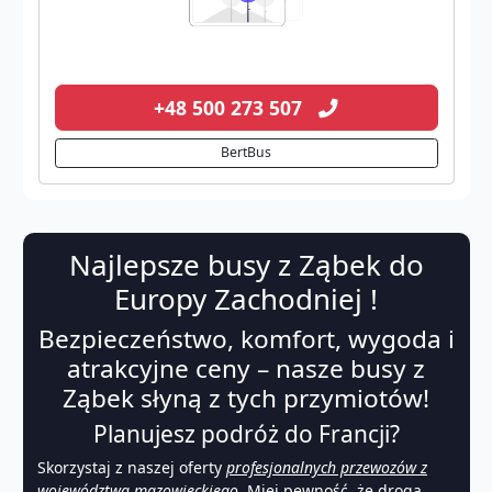
+48 500 273 507
BertBus
Najlepsze busy z Ząbek do
Europy Zachodniej !
Bezpieczeństwo, komfort, wygoda i
atrakcyjne ceny – nasze busy z
Ząbek słyną z tych przymiotów!
Planujesz podróż do Francji?
Skorzystaj z naszej oferty
profesjonalnych przewozów z
województwa mazowieckiego
. Miej pewność, że droga