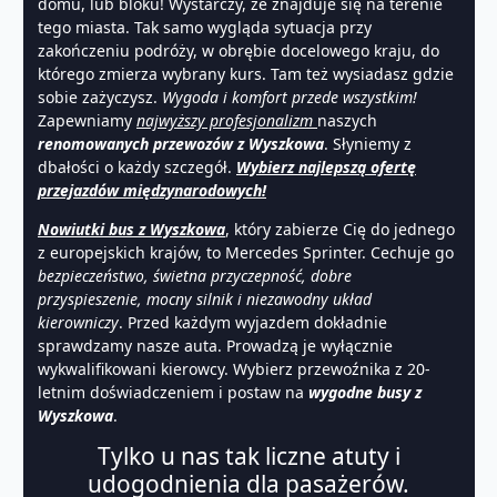
domu, lub bloku! Wystarczy, że znajduje się na terenie
tego miasta. Tak samo wygląda sytuacja przy
zakończeniu podróży, w obrębie docelowego kraju, do
którego zmierza wybrany kurs. Tam też wysiadasz gdzie
sobie zażyczysz.
Wygoda i komfort przede wszystkim!
Zapewniamy
najwyższy profesjonalizm
naszych
renomowanych przewozów z Wyszkowa
. Słyniemy z
dbałości o każdy szczegół.
Wybierz najlepszą ofertę
przejazdów międzynarodowych!
Nowiutki bus z Wyszkowa
, który zabierze Cię do jednego
z europejskich krajów, to Mercedes Sprinter. Cechuje go
bezpieczeństwo, świetna przyczepność, dobre
przyspieszenie, mocny silnik i niezawodny układ
kierowniczy
. Przed każdym wyjazdem dokładnie
sprawdzamy nasze auta. Prowadzą je wyłącznie
wykwalifikowani kierowcy. Wybierz przewoźnika z 20-
letnim doświadczeniem i postaw na
wygodne busy z
Wyszkowa
.
Tylko u nas tak liczne atuty i
udogodnienia dla pasażerów.