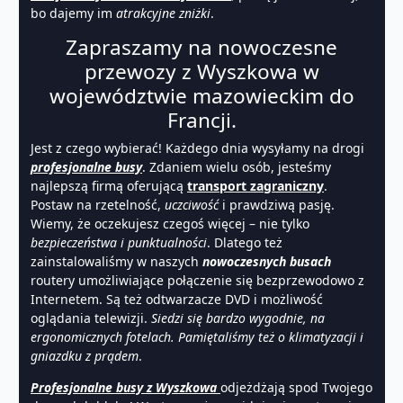
bo dajemy im
atrakcyjne zniżki
.
Zapraszamy na nowoczesne
przewozy z Wyszkowa w
województwie mazowieckim do
Francji.
Jest z czego wybierać! Każdego dnia wysyłamy na drogi
profesjonalne busy
. Zdaniem wielu osób, jesteśmy
najlepszą firmą oferującą
transport zagraniczny
.
Postaw na rzetelność,
uczciwość
i prawdziwą pasję.
Wiemy, że oczekujesz czegoś więcej – nie tylko
bezpieczeństwa i punktualności
. Dlatego też
zainstalowaliśmy w naszych
nowoczesnych busach
routery umożliwiające połączenie się bezprzewodowo z
Internetem. Są też odtwarzacze DVD i możliwość
oglądania telewizji.
Siedzi się bardzo wygodnie, na
ergonomicznych fotelach. Pamiętaliśmy też o klimatyzacji i
gniazdku z prądem
.
Profesjonalne busy z Wyszkowa
odjeżdżają spod Twojego