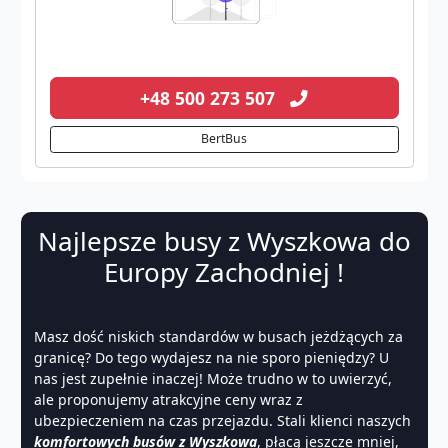
+48 500 273 507
BertBus
Najlepsze busy z Wyszkowa do
Europy Zachodniej !
Masz dość niskich standardów w busach jeżdżących za
granicę? Do tego wydajesz na nie sporo pieniędzy? U
nas jest zupełnie inaczej! Może trudno w to uwierzyć,
ale proponujemy atrakcyjne ceny wraz z
ubezpieczeniem na czas przejazdu. Stali klienci naszych
komfortowych busów z Wyszkowa
, płacą jeszcze mniej,