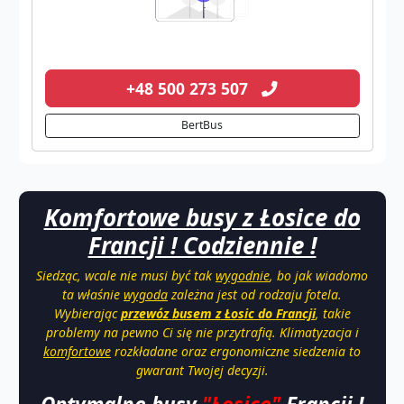
+48 500 273 507
BertBus
Komfortowe busy z Łosice do
Francji ! Codziennie !
Siedząc, wcale nie musi być tak
wygodnie
, bo jak wiadomo
ta właśnie
wygoda
zależna jest od rodzaju fotela.
Wybierając
przewóz
busem z
Łosic do Francji
, takie
problemy na pewno Ci się nie przytrafią. Klimatyzacja i
komfortowe
rozkładane oraz ergonomiczne siedzenia to
gwarant Twojej decyzji.