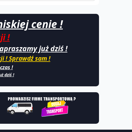
iskiej cenie !
i !
praszamy już dziś !
i ! Sprawdź sam !
czas !
ż dziś !