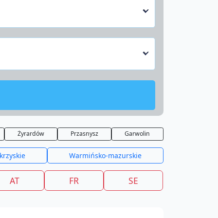
Żyrardów
Przasnysz
Garwolin
krzyskie
Warmińsko-mazurskie
AT
FR
SE