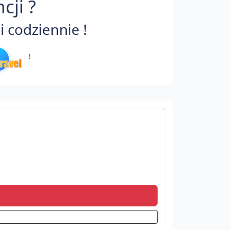
cji ?
 codziennie !
!