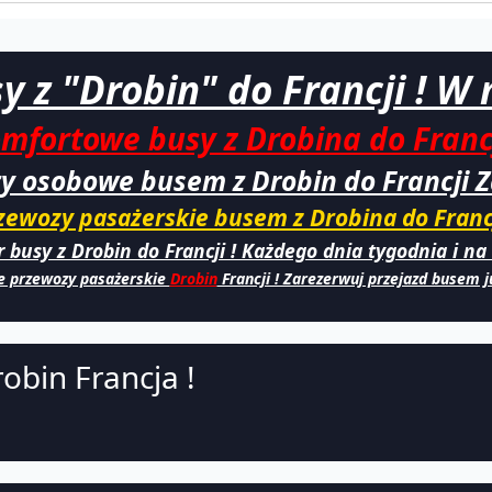
 z "Drobin" do Francji ! W n
mfortowe busy z Drobina do Francj
 osobowe busem z Drobin do Francji Za
zewozy pasażerskie busem z Drobina do Francj
 busy z Drobin do Francji ! Każdego dnia tygodnia i na 
 przewozy pasażerskie
Drobin
Francji ! Zarezerwuj przejazd busem ju
obin Francja !