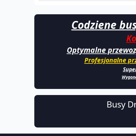
Codziene busy
Ko
Optymalne przewozy
Profesjonalne pr
Super
Wygone
Busy Dr