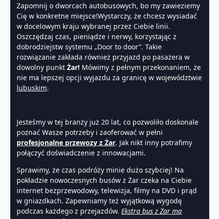
Zapomnij o dworcach autobusowych, bo my zawieziemy
Cię w konkretne miejsce!Wystarczy, że chcesz wysiadać
w docelowym kraju wybranej przez Ciebie linii.
Oszczędzaj czas, pieniądze i nerwy, korzystając z
dobrodziejstw systemu „Door to door”. Takie
rozwiązanie zakłada również przyjazd po pasażera w
dowolny punkt
Żar!
Mówimy z pełnym przekonaniem, że
nie ma lepszej opcji wyjazdu za granicę w województwie
lubuskim
.
Jesteśmy w tej branży już 20 lat, co pozwoliło doskonale
poznać Wasze potrzeby i zaoferować w pełni
profesjonalne przewozy z Żar
. Jak nikt inny potrafimy
połączyć doświadczenie z innowacjami.
Sprawimy, że czas podróży minie dużo szybciej! Na
pokładzie nowoczesnych busów z Żar czeka na Ciebie
internet bezprzewodowy, telewizja, filmy na DVD i prąd
w gniazdkach. Zapewniamy też wyjątkową wygodę
podczas każdego z przejazdów.
Ekstra bus z Żar ma