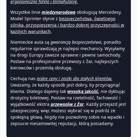
ergonomiczne fotele i klimatyzację.
Wszystkie linie
międzynarodowe
obsługują Mercedesy.
Model Sprinter słynie z
bezpieczeństwa, świetnego
silnika, przyspieszenia i bardzo dobrej przyczepności w
każdych warunkach
.
Niemieckie auta są
gwarancją bezpieczeństwa
, ponadto
regularnie sprawdzają je najlepsi mechanicy. Wysyłamy
na drogi Europy zawsze sprawne i pewne samochody.
Postaw na profesjonalne przewozy z Żar, najlepszych
kierowców i przemiłą obsługę.
Cechują nas
niskie ceny i zniżki dla stałych klientów.
Uważamy, że każdy sposób jest dobry, by przyciągnąć
klienta. Dlatego dajemy tak
wysoką jakość
, nie dyktując
drożyzny biletowej. Postaw na rzetelność, fachowość i
wyjątkowość ekstra
przewozów z Żar
. Każdy przejazd jest
ubezpieczony, więc możesz wybrać się w podróż ze
spokojną głową. Nigdy nie pozwolimy sobie na wpadki i
zepsucie niesamowitej reputacji, którą posiadamy.