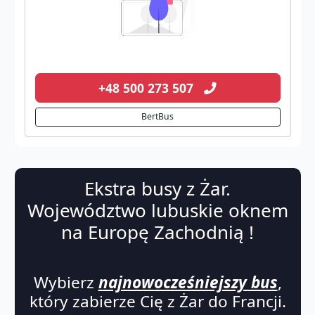
+48 500 273 507
BertBus
Ekstra busy z Żar.
Województwo lubuskie oknem
na Europę Zachodnią !
Wybierz
najnowocześniejszy bus
,
który zabierze Cię z Żar do Francji.