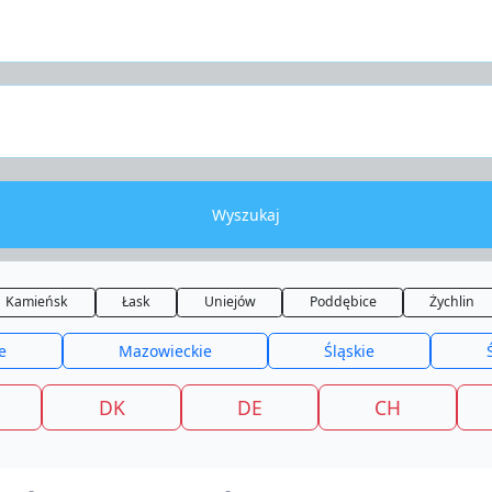
Wyszukaj
Kamieńsk
Łask
Uniejów
Poddębice
Żychlin
e
Mazowieckie
Śląskie
DK
DE
CH