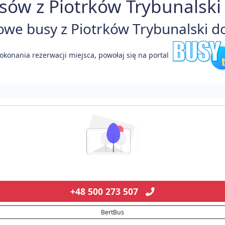
ów z Piotrków Trybunalski 
e busy z Piotrków Trybunalski do 
okonania rezerwacji miejsca, powołaj się na portal
+48 500 273 507
BertBus