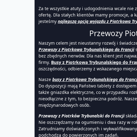
Za te wszystkie atuty i udogodnienia wcale nie 
ofertę. Dla stałych klientów mamy promocje, a k
jesteśmy
najlepszą opcją wyjazdu z Piotrkowa Tr
Przewozy Piot
Naszym celem jest nieustanny rozwój i świadcz
Przewozy z Piotrkowa Trybunalskiego do Francji
s
bez zbędnych nerwów. Dla nas klient jest najwa
firmy.
Busy z Piotrkowa Trybunalskiego do Fran
oszczędności, odbierzemy z wskazanego miejsc
Nasze
busy z Piotrkowa Trybunalskiego do Francj
Do dyspozycji mają Państwo tablety z dostępem
także gniazdka elektryczne, co w przypadku roz
nieodłączne z tym, to bezpieczna podróż. Nasz
międzynarodowych osób.
Przewozy z Piotrków Trybunalski do Francji
skład
Nie oszczędzamy na ogumieniu i dwa razy w rok
Zatrudniamy doświadczonych i wykwalifikowanych
podchodzą do powierzonych im zadań.