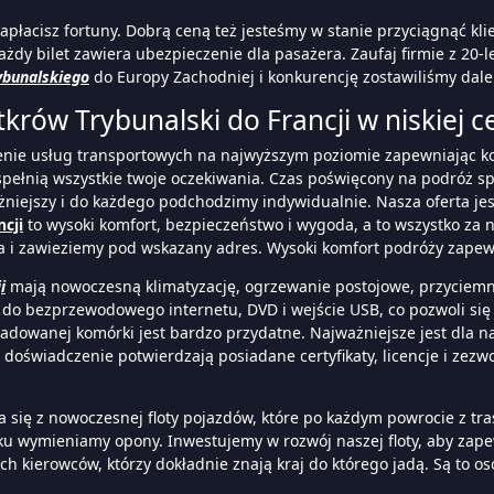
zapłacisz fortuny. Dobrą ceną też jesteśmy w stanie przyciągnąć kli
ażdy bilet zawiera ubezpieczenie dla pasażera. Zaufaj firmie z 20
ybunalskiego
do Europy Zachodniej i konkurencję zostawiliśmy dalek
krów Trybunalski do Francji w niskiej cen
enie usług transportowych na najwyższym poziomie zapewniając ko
pełnią wszystkie twoje oczekiwania. Czas poświęcony na podróż s
żniejszy i do każdego podchodzimy indywidualnie. Nasza oferta je
cji
to wysoki komfort, bezpieczeństwo i wygoda, a to wszystko za 
a i zawieziemy pod wskazany adres. Wysoki komfort podróży zape
i
mają nowoczesną klimatyzację, ogrzewanie postojowe, przyciemn
 do bezprzewodowego internetu, DVD i wejście USB, co pozwoli się
ładowanej komórki jest bardzo przydatne. Najważniejsze jest dla n
e doświadczenie potwierdzają posiadane certyfikaty, licencje i 
a się z nowoczesnej floty pojazdów, które po każdym powrocie z tr
u wymieniamy opony. Inwestujemy w rozwój naszej floty, aby zapew
 kierowców, którzy dokładnie znają kraj do którego jadą. Są to os