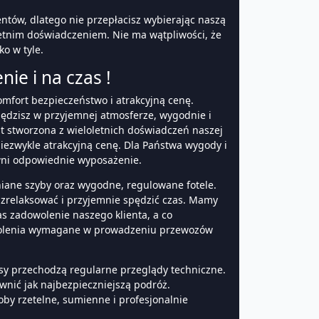
entów, dlatego nie przepłacisz wybierając naszą
-letnim doświadczeniem. Nie ma wątpliwości, że
o w tyle.
ie i na czas !
mfort bezpieczeństwo i atrakcyjną cenę.
pędzisz w przyjemnej atmosferze, wygodnie i
st stworzona z wieloletnich doświadczeń naszej
niezwykle atrakcyjną cenę. Dla Państwa wygody i
wni odpowiednie wyposażenie.
iane szyby oraz wygodne, regulowane fotele.
 zrelaksować i przyjemnie spędzić czas. Mamy
as zadowolenie naszego klienta, a co
zezwolenia wymagane w prowadzeniu przewozów
asy przechodzą regularne przeglądy techniczne.
nić jak najbezpieczniejszą podróż.
oby rzetelne, sumienne i profesjonalnie