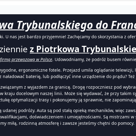
owa Trybunalskiego do Fran
ki. U nas jest bardzo przyjemnie! Zachęcamy do skorzystania z of
ziennie
z Piotrkowa Trybunalskieg
 firmą przewozową w Polsce
. Udowodniamy, że podróż busem równie
odne, ergonomiczne fotele. Przejazd umila oglądanie telewizji, l
 naładować baterię, lub podłączyć inne urządzenie do prądu? Też 
ie związanym z wyjazdem za granicę. Drogę rozpoczniesz pod wyb
 kraju docelowym naszej linii. Może się wydawać, że przy takim sy
tukę optymalizacji trasy i pokonujemy ją sprawnie, nie zapominają
 udanej podróży. Auta są pod stałą opieką mechaników, więc zawsz
walifikacjami, doświadczeniem i umiejętnościami. Są mistrzami w 
y miłą, rodzinną atmosferę i zawsze jesteśmy chętni do pomocy.