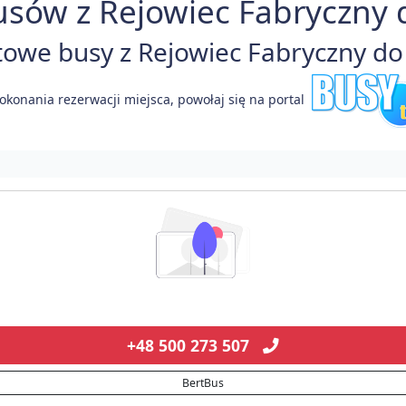
sów z Rejowiec Fabryczny d
we busy z Rejowiec Fabryczny do F
okonania rezerwacji miejsca, powołaj się na portal
+48 500 273 507
BertBus