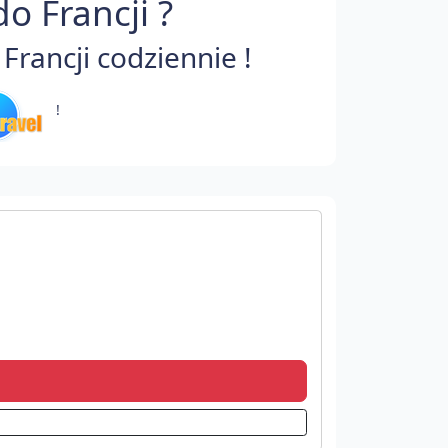
o Francji ?
rancji codziennie !
!