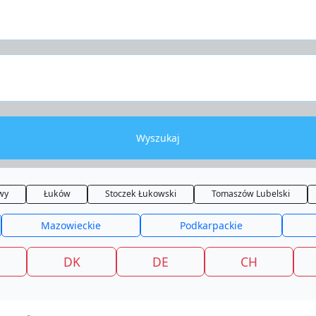
Wyszukaj
wy
Łuków
Stoczek Łukowski
Tomaszów Lubelski
Mazowieckie
Podkarpackie
DK
DE
CH