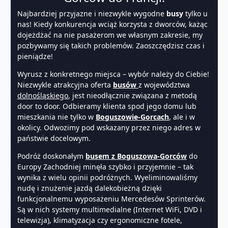
Najbardziej przyjazne i niezwykle wygodne
busy
tylko u
nas! Kiedy konkurencja wciąż korzysta z dworców, każąc
dojeżdżać na nie pasażerom we własnym zakresie, my
pozbywamy się takich problemów. Zaoszczędzisz czas i
pieniądze!
Wyrusz z konkretnego miejsca – wybór należy do Ciebie!
Niezwykle atrakcyjna oferta
busów
z województwa
dolnośląskiego
, jest nieodłącznie związana z metodą
door to door. Odbieramy klienta spod jego domu lub
mieszkania nie tylko w
Boguszowie-Gorcach
, ale i w
okolicy. Odwozimy pod wskazany przez niego adres w
państwie docelowym.
Podróż doskonałym
busem z Boguszowa-Gorców
do
Europy Zachodniej minęła szybko i przyjemnie – tak
wynika z wielu opinii podróżnych. Wyeliminowaliśmy
nudę i znużenie jazdą dalekobieżną dzięki
funkcjonalnemu wyposażeniu Mercedesów Sprinterów.
Są w nich systemy multimedialne (Internet WiFi, DVD i
telewizja), klimatyzacja czy ergonomiczne fotele,